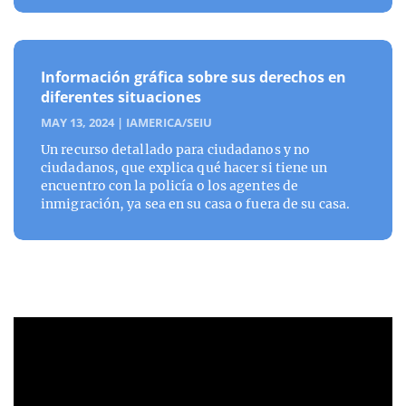
Información gráfica sobre sus derechos en
diferentes situaciones
MAY 13, 2024
|
IAMERICA/SEIU
Un recurso detallado para ciudadanos y no
ciudadanos, que explica qué hacer si tiene un
encuentro con la policía o los agentes de
inmigración, ya sea en su casa o fuera de su casa.