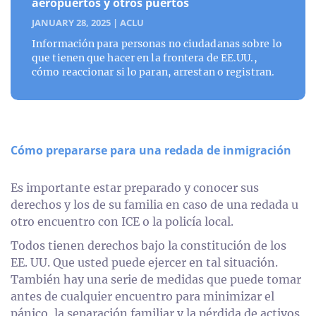
aeropuertos y otros puertos
JANUARY 28, 2025
|
ACLU
Información para personas no ciudadanas sobre lo
que tienen que hacer en la frontera de EE.UU.,
cómo reaccionar si lo paran, arrestan o registran.
Cómo prepararse para una redada de inmigración
Es importante estar preparado y conocer sus
derechos y los de su familia en caso de una redada u
otro encuentro con ICE o la policía local.
Todos tienen derechos bajo la constitución de los
EE. UU. Que usted puede ejercer en tal situación.
También hay una serie de medidas que puede tomar
antes de cualquier encuentro para minimizar el
pánico, la separación familiar y la pérdida de activos