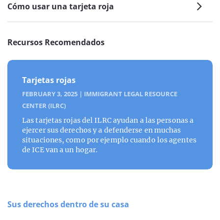
Cómo usar una tarjeta roja
Recursos Recomendados
Tarjetas rojas
FEBRUARY 3, 2025
|
IMMIGRANT LEGAL RESOURCE
CENTER (ILRC)
Las tarjetas rojas del ILRC ayudan a las personas a
ejercer sus derechos y a defenderse en muchas
situaciones, como por ejemplo cuando los agentes
de ICE van a un hogar.
Sus derechos dentro de su casa