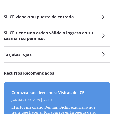
Si ICE viene a su puerta de entrada
Si ICE tiene una orden válida o ingresa en su
casa sin su permiso:
Tarjetas rojas
Recursos Recomendados
Conozca sus derechos: Visitas de ICE
JANUARY 25, 2025
|
ACLU
El actor mexicano Demián Bichir explica lo que
tiene que hacer si ICE aparece en la puerta de su