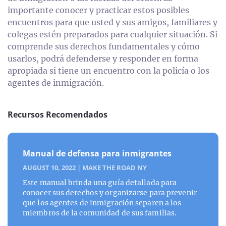
importante conocer y practicar estos posibles
encuentros para que usted y sus amigos, familiares y
colegas estén preparados para cualquier situación. Si
comprende sus derechos fundamentales y cómo
usarlos, podrá defenderse y responder en forma
apropiada si tiene un encuentro con la policía o los
agentes de inmigración.
Recursos Recomendados
Manual de defensa para inmigrantes
AUGUST 10, 2022
|
MAKE THE ROAD NY
Este manual brinda una guía detallada para
conocer sus derechos y organizarse para prevenir
que los agentes de inmigración separen a los
miembros de la comunidad de sus familias.