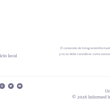
El contenido de InmigranteInformad
y no se debe considerar como asesora
cio local
Un
© 2026 Informed Im