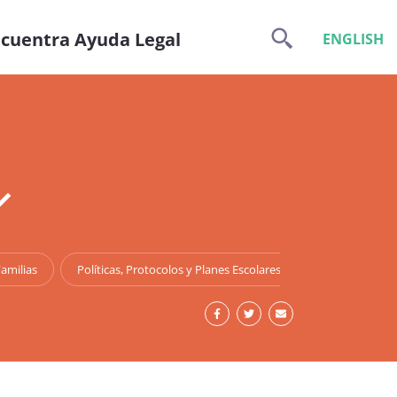
cuentra Ayuda Legal
ENGLISH
amilias
Políticas, Protocolos y Planes Escolares
Recursos para 