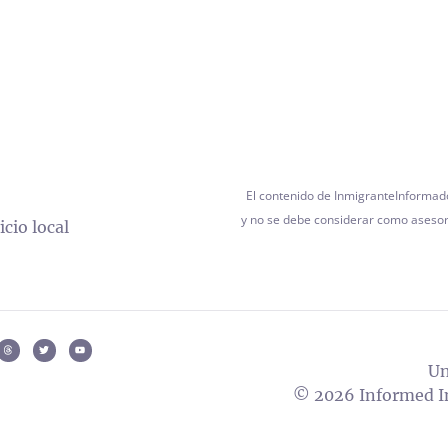
El contenido de InmigranteInformad
y no se debe considerar como asesora
cio local
Un
© 2026 Informed Im