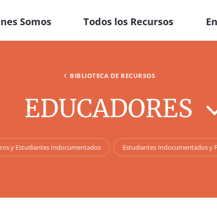
énes Somos
Todos los Recursos
En
BIBLIOTECA DE RECURSOS
EDUCADORES
tros y Estudiantes Indocumentados
Estudiantes Indocumentados y F